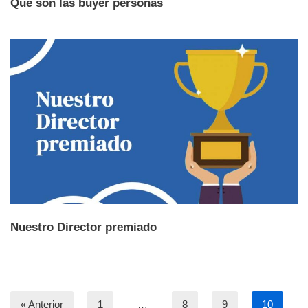
Qué son las buyer personas
Nuestro Director premiado
« Anterior
1
…
8
9
10